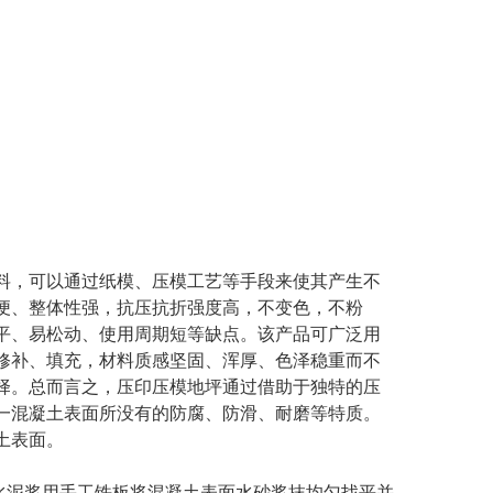
料，可以通过纸模、压模工艺等手段来使其产生不
便、整体性强，抗压抗折强度高，不变色，不粉
平、易松动、使用周期短等缺点。该产品可广泛用
修补、填充，材料质感坚固、浑厚、色泽稳重而不
择。总而言之，压印压模地坪通过借助于独特的压
一混凝土表面所没有的防腐、防滑、耐磨等特质。
土表面。
x水泥浆用手工铁板将混凝土表面水砂浆抹均匀找平并