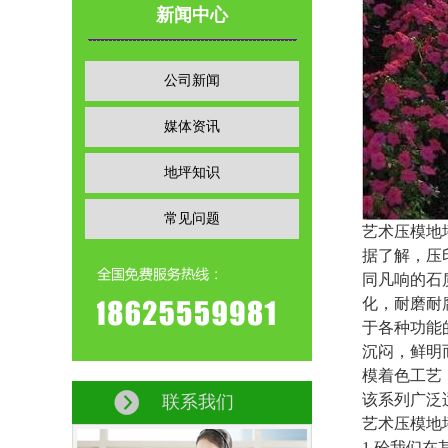
新闻中心
公司新闻
媒体资讯
地坪知识
常见问题
艺术压模地
据了解，压
同凡响的石
化，耐磨耐
于各种功能
沉闷，鲜明
模着色工艺
该系列广泛
联系我们
艺术压模地
1.砼我们