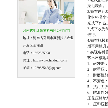
拉毛表面。
2.撒布硬
化材料吸水
光找平作业
3.找平收
河南秀地建筑材料有限公司官网
进行。
地址：河南省郑州市高新技术产业
4.撒布脱
开发区金梭路
后再用模具
5.实现各
电话：18625559981
艺术压模地
网址：http://www.hnxiudi.com/
1、耐冲击：
邮箱：122988542@qq.com
2、耐重压：
3、耐磨性好
4、不变色
5、抗污力
6、防滑性
压花压模地
1、压印压