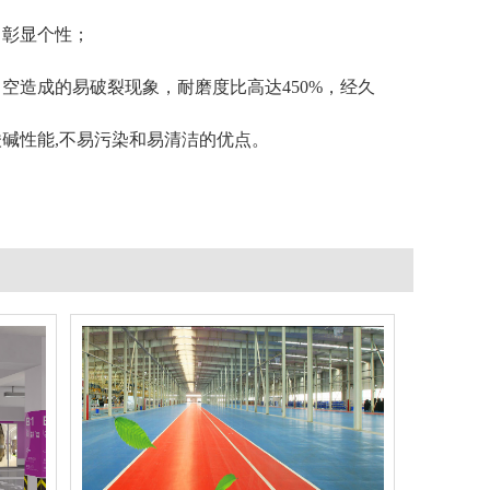
，彰显个性；
空造成的易破裂现象，耐磨度比高达450%，经久
碱性能,不易污染和易清洁的优点。
聚氨酯超耐磨环氧地坪
查看详情
聚氨酯地坪
立即询问
问
环氧地坪漆被普遍使用的原因
答
市场中地坪漆的类型丰富多样、功能各异，但