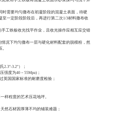
，同时需要均匀撒布在初凝阶段的混凝土表面，待硬
至一定阶段阶段后，再进行第二次1/3材料撒布收
的手工铁板收光找平作业，且收光操作应相互应交错
的情况下均匀撒布一层与硬化材料配套的脱模粉，然
压。
°-3.2°）；
强度为40－55Mpa)；
，并经过英国国家标准的耐磨度检验；
不一样程度的艺术压花地坪。
了天然石材因厚薄不均的铺装难题；