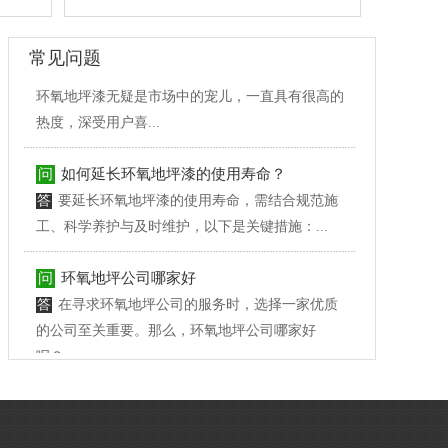
问
环氧地坪漆被普遍使用的原因
答
市场中地坪漆的类型丰富多样、功能各异，但
常见问题
环氧地坪漆无疑是市场中的宠儿，一直具有很高的
热度，深受用户喜...
问
如何延长环氧地坪漆的使用寿命？
答
要延长环氧地坪漆的使用寿命，需结合规范施
工、科学养护与及时维护，以下是关键措施：...
问
环氧地坪公司哪家好
答
在寻求环氧地坪公司的服务时，选择一家优质
的公司至关重要。那么，环氧地坪公司哪家好
呢？...
问
密封固化地坪和环氧地坪哪个比较好？
答
密封固化地坪和环氧地坪都是目前市场上比较
常见的地坪材料，它们各自有着不同的特点和适用