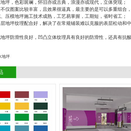
模地坪，色彩斑斓，怀旧亦或古典，浪漫亦或现代，立体突现；
坪不仅图案比较丰富，且效果很逼真，最主要的是可以多重组合
花、压模地坪施工技术成熟，工艺易掌握，工期短，省时省工；
基层地坪纹理配合好，解决了在常规铺装难以克服的表层松动和中
花地坪防滑性良好，凹凸立体纹理具有良好的防滑性，还具有抗酸
水地坪
品
停车场环氧地坪
查看详情
停车场地坪
立即询问