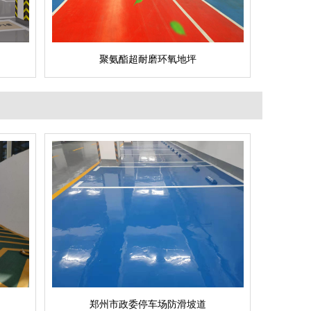
环氧地坪漆无疑是市场中的宠儿，一直具有很高的
热度，深受用户喜...
聚氨酯超耐磨环氧地坪
问
如何延长环氧地坪漆的使用寿命？
答
要延长环氧地坪漆的使用寿命，需结合规范施
工、科学养护与及时维护，以下是关键措施：...
郑州市政委停车场防滑坡道
问
环氧地坪公司哪家好
查看详情
答
在寻求环氧地坪公司的服务时，选择一家优质
成功案例
的公司至关重要。那么，环氧地坪公司哪家好
呢？...
立即询问
问
密封固化地坪和环氧地坪哪个比较好？
答
密封固化地坪和环氧地坪都是目前市场上比较
常见的地坪材料，它们各自有着不同的特点和适用
范围。对于选择哪...
郑州市政委停车场防滑坡道