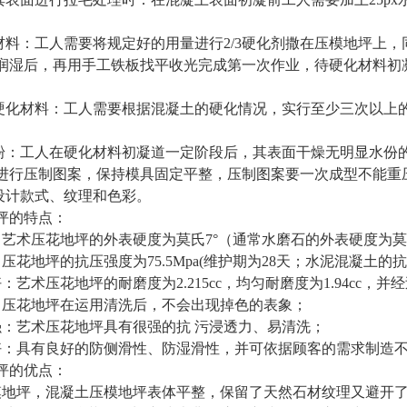
化材料：工人需要将规定好的用量进行2/3硬化剂撒在压模地坪上
润湿后，再用手工铁板找平收光完成第一次作业，待硬化材料初凝
。
光硬化材料：工人需要根据混凝土的硬化情况，实行至少三次以上
模粉：工人在硬化材料初凝道一定阶段后，其表面干燥无明显水份
进行压制图案，保持模具固定平整，压制图案要一次成型不能重
种设计款式、纹理和色彩。
坪的特点：
艺术压花地坪的外表硬度为莫氏7°（通常水磨石的外表硬度为莫氏2.3
压花地坪的抗压强度为75.5Mpa(维护期为28天；水泥混凝土的抗压
：艺术压花地坪的耐磨度为2.215cc，均匀耐磨度为1.94cc
：压花地坪在运用清洗后，不会出现掉色的表象；
强：艺术压花地坪具有很强的抗 污浸透力、易清洗；
好：具有良好的防侧滑性、防湿滑性，并可依据顾客的需求制造
坪的优点：
模地坪，混凝土压模地坪表体平整，保留了天然石材纹理又避开