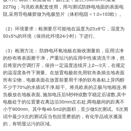
2270g；与兆欧表配套使用，用与测试防静电地面的表面电
阻,采用导电橡胶做为电极垫片（体积电阻＜1.0×103欧）。
（
2）环境要求：检测要尽可能地在温度为23±8℃，湿度为
50±5%的环境（保持此环境24小时）下进行。
（
3）检测方法： 防静电环氧地板在验收测量前，应用洁净
的纱布将表面擦干净，严重玷污的应用中性液清洗干净，然
后将室内空调打开，保持一定温度连续开上2—3天，在规定
的温湿度条件下测量。在放置电极前先用软布条插去地表面
所有尘物，电极表面在放置前要用干净的软布条粘上异丙醇
不少于70%的水插试干净,晾干。将兆欧表的正极与地相连,将
负极放在地板表面, 施加电压后5秒钟或数字稳定后读数,其中
电极处于的位置要在离边沿30mm左右处,两电极间的距离不
小于900mm。其中每46.5m2的面积，至少做5次测试。5次测
试中最少3次的测试应当包括受磨损的，有化学品或水溅落
的，有明显沾污的区域。