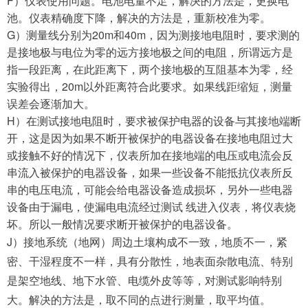
F）仪表使用问题。电池电量不足，解决的方法是，更换电
池。仪表精确度下降，解决的方法是，重新校准为零。
G）测量线分别为20m和40m，因为测接地电阻时，要求测的
是接地极与电位为零的远方接地极之间的电阻，所谓远方是
指一段距离，在此距离下，两个接地极的互阻基本为零，经
实验得出，20m以外距离符合此要求。如果线距缩短，测量
误差会逐渐加大。
H）在测试接地电阻时，要求被保护电器的设备与其接地端断
开，这是因为如果不断开被保护的电器设备在接地电阻过大
或接触不好的情况下，仪表所加在接地端的电压或电流会反
串流入被保护的电器设备，如果一些设备不能抵抗仪表所反
串的电压电流，可能会给电器设备造成损坏，另外一些电器
设备由于漏电，使漏电电流经过测试 线进入仪表，将仪表烧
坏。所以一般情况要求断开被保护的电器设备。
J）接地系统（地网）周边土壤构成不一致，地质不一，紧
密、干湿程度不一样，具有分散性，地表面杂散电流、特别
是架空地线、地下水管、电缆外皮等等，对测试影响特别
大。解决的方法是，取不同的点进行测量，取平均值。