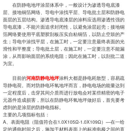
在防静电地坪涂层体系中，一般设计为渗透导电底漆
层、接地铜箔网络、导电中涂找平层、导电批土层和防静电
面层的五层结构。渗透导电底漆层的涂料应选用渗透性强的
导电底漆，不能片面追求封闭性，以避免涂层起壳；接地铜
箔网络要使用平底塑胶刮板压实自粘铜箔，以防止空鼓的产
生；导电中涂找平层，在施工时，一定要注意最终表面的光
滑性和平整度；导电批土层，在施工时，一定要注意不能漏
涂，从而影响面层的系统电阻；因此在施工时，以刮批二道
为宜。
目前的
河南
防静电地坪
涂料大都是静电耗散型，容易疏
导静电荷。而对防静电环氧地坪而言，静电电场的能量达到
一定程度后，击穿其间介质而进行放电会对某些精密的电子
元器件造成损害，所以在防静电环氧地坪做好后，首先要考
虑到的是涂层的防静电指标。
主要的几项指标包括：
A、表面电阻（阻值符合在1.0X105Ω-1.0X109Ω）—在一给
定的通电时间之后，施加于材料表面上的标准电极之间的直