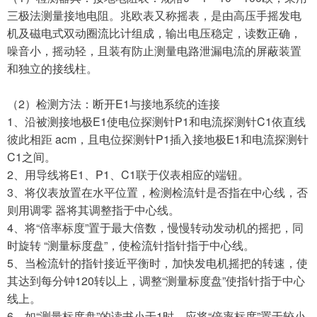
三极法测量接地电阻。兆欧表又称摇表，是由高压手摇发电
机及磁电式双动圈流比计组成，输出电压稳定，读数正确，
噪音小，摇动轻，且装有防止测量电路泄漏电流的屏蔽装置
和独立的接线柱。
（
2）检测方法：断开E1与接地系统的连接
1、沿被测接地极E1使电位探测针P1和电流探测针C1依直线
彼此相距 acm，且电位探测针P1插入接地极E1和电流探测针
C1之间。
2、用导线将E1、P1、C1联于仪表相应的端钮。
3、将仪表放置在水平位置，检测检流针是否指在中心线，否
则用调零 器将其调整指于中心线。
4、将“倍率标度”置于最大倍数，慢慢转动发动机的摇把，同
时旋转 “测量标度盘”，使检流针指针指于中心线。
5、当检流针的指针接近平衡时，加快发电机摇把的转速，使
其达到每分钟120转以上，调整“测量标度盘”使指针指于中心
线上。
6、如“测量标度盘”的读书小于1时，应将“倍率标度”置于较小