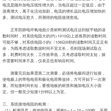
电流是随外加电压线性增大的，当电压超过一定值后，由于
游离增大，离子化活动加剧，电流的增长远比电压增加快的
多。测试电压愈大，所测得的电阻值便愈低。
正常防静电环氧地面介质材料测试电压达到较平稳的读
数时间时，对系统电阻大的
(约>1010Ω)上述推荐的读数时间
可能不够，对系统电阻小的(〈106Ω)5秒的读数时间又足足有
余，为既考虑读取数据时间不宜太长，否则现场测试取点
多，耗费时间太长，工作效率低，又考虑读取时间太短，操
作需要时间来不及，仪表且也有响应时间。
测量完后如果需第二次测量，必须将电极间进行短接，
使电极上的带电电荷和极化电荷释放掉，方可开始下一次测
量。而短接时间长短，要视地板的材质和施加电压大小面
定。但一般至少短接
1分钟以上为宜。
三、系统接地电阻的检测：
（
1）检测器具：接地电阻表：规格0～1～10～100欧，采用