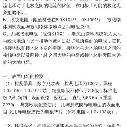
流电压对于电极之间的电流的比值，在电极上可能的极化现
象忽略不计。
B、系统电阻（阻值符合在5.0X104Ω-1.0X109Ω）—被测物
体测试表面与被测物体接地点之间电阻总和。
C、系统接地电阻（阻值≤10Ω）—电流由接地系统流入大地
再经大地流向另一接地体或向远处扩散所遇到的电阻，它包
括接地线和接地体本身的电阻、接地体与大地的电阻之间的
接触电阻以及两接地体之间大地的电阻或接地体到无限大远
处的大地电阻。
一、表面电阻的检测：
（
1）检测器具：数字兆欧表：检测电压为100∨，量程
1.0×105～1.0×1012欧，精度等级不得低于2.5级；标准电
极:2只, 铜制，表面镀铬，圆柱型，直径为63.5mm,重量
2270g；与兆欧表配套使用，用与测试防静电地面的表面电
阻,采用导电橡胶做为电极垫片（体积电阻＜1.0×103欧）。
（
2）环境要求：检测要尽可能地在温度为23±8℃，湿度为