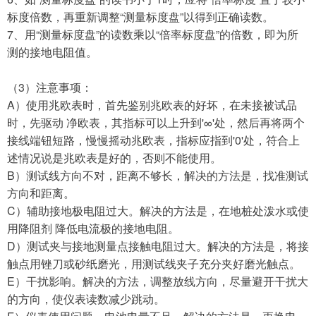
标度倍数，再重新调整“测量标度盘”以得到正确读数。
7、用“测量标度盘”的读数乘以“倍率标度盘”的倍数，即为所
测的接地电阻值。
（
3）注意事项：
A）使用兆欧表时，首先鉴别兆欧表的好坏，在未接被试品
时，先驱动 净欧表，其指标可以上升到'∞'处，然后再将两个
接线端钮短路，慢慢摇动兆欧表，指标应指到'0'处，符合上
述情况说是兆欧表是好的，否则不能使用。
B）测试线方向不对，距离不够长，解决的方法是，找准测试
方向和距离。
C）辅助接地极电阻过大。解决的方法是，在地桩处泼水或使
用降阻剂 降低电流极的接地电阻。
D）测试夹与接地测量点接触电阻过大。解决的方法是，将接
触点用锉刀或砂纸磨光，用测试线夹子充分夹好磨光触点。
E）干扰影响。解决的方法，调整放线方向，尽量避开干扰大
的方向，使仪表读数减少跳动。