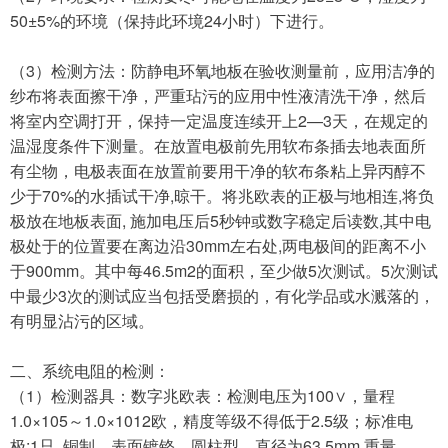
50±5%的环境（保持此环境24小时）下进行。
（
3）检测方法：防静电环氧地板在验收测量前，应用洁净的
纱布将表面擦干净，严重玷污的应用中性液清洗干净，然后
将室内空调打开，保持一定温度连续开上2—3天，在规定的
温湿度条件下测量。在放置电极前先用软布条插去地表面所
有尘物，电极表面在放置前要用干净的软布条粘上异丙醇不
少于70%的水插试干净,晾干。将兆欧表的正极与地相连,将负
极放在地板表面, 施加电压后5秒钟或数字稳定后读数,其中电
极处于的位置要在离边沿30mm左右处,两电极间的距离不小
于900mm。其中每46.5m2的面积，至少做5次测试。5次测试
中最少3次的测试应当包括受磨损的，有化学品或水溅落的，
有明显沾污的区域。
二、系统电阻的检测：
（
1）检测器具：数字兆欧表：检测电压为100∨，量程
1.0×105～1.0×1012欧，精度等级不得低于2.5级；标准电
极:1只, 铜制，表面镀铬，圆柱型，直径为63.5mm,重量